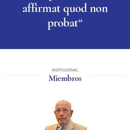
affirmat quod non
probat
“
INSTITUCIONAL
Miembros